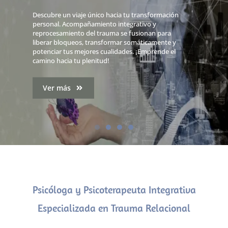
Terapias de Trauma y
Descubre un viaje único hacia tu transformación
Psico-educación
personal. Acompañamiento integrativo y
reprocesamiento del trauma se fusionan para
liberar bloqueos, transformar somáticamente y
Conocimientos y recursos para prevenir, conocer
potenciar tus mejores cualidades. ¡Emprende el
y desarrollar las capacidades innatas del ser
camino hacia tu plenitud!
humano de resiliencia y recuperación de
experiencias adversas o traumáticas
Ver más
Ver más
Psicóloga y Psicoterapeuta Integrativa
Especializada en Trauma Relacional