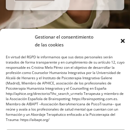
Gestionar el consentimiento
de las cookies
En virtud del RGPD le informamos que sus datos personales serán
tratados de forma transparente y en cumplimiento de su artículo 12, cuyo
responsable es Cristina Melo Pérez con el objetivo de desarrollar la
profesión como Counselor Humanista Integrativa por la Universidad de
Sobre mi
Alcalá de Henares y el Instituto de Psicoterapia Integrativa Galene
(Madrid), Miembro de APHICE, asociación de los profesionales de
Psicoterapia Humanista Integrativa y el Counselling en España
Contacto
http://aphice.org/directorio/?ihc_search_u=melo Terapeuta y miembro de
la Asociación Española de Brainspotting: https://brainspotting.com.es.
Blog
Miembro de AIBAPT –Asociación IberoAmericana de PsicoTrauma– que
reúne y avala a los profesionales de salud mental que cuentan con un
formación y un Abordaje Terapéutico enfocado a la Psicoterapia del
Trauma: https://aibapt.org/