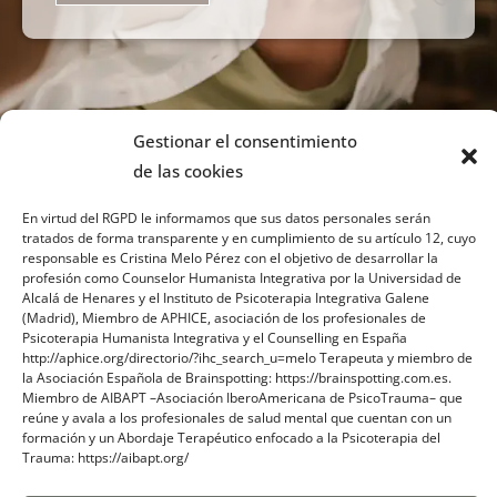
Gestionar el consentimiento
de las cookies
En virtud del RGPD le informamos que sus datos personales serán
tratados de forma transparente y en cumplimiento de su artículo 12, cuyo
responsable es Cristina Melo Pérez con el objetivo de desarrollar la
profesión como Counselor Humanista Integrativa por la Universidad de
Sobre mi
Alcalá de Henares y el Instituto de Psicoterapia Integrativa Galene
(Madrid), Miembro de APHICE, asociación de los profesionales de
Psicoterapia Humanista Integrativa y el Counselling en España
Contacto
http://aphice.org/directorio/?ihc_search_u=melo Terapeuta y miembro de
la Asociación Española de Brainspotting: https://brainspotting.com.es.
Blog
Miembro de AIBAPT –Asociación IberoAmericana de PsicoTrauma– que
reúne y avala a los profesionales de salud mental que cuentan con un
formación y un Abordaje Terapéutico enfocado a la Psicoterapia del
Trauma: https://aibapt.org/