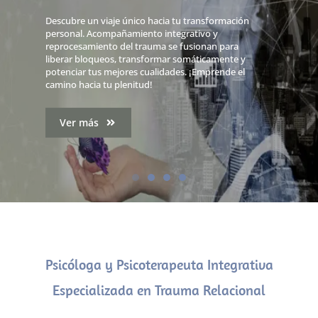
Terapias de Trauma y
Descubre un viaje único hacia tu transformación
Psico-educación
personal. Acompañamiento integrativo y
reprocesamiento del trauma se fusionan para
liberar bloqueos, transformar somáticamente y
Conocimientos y recursos para prevenir, conocer
potenciar tus mejores cualidades. ¡Emprende el
y desarrollar las capacidades innatas del ser
camino hacia tu plenitud!
humano de resiliencia y recuperación de
experiencias adversas o traumáticas
Ver más
Ver más
Psicóloga y Psicoterapeuta Integrativa
Especializada en Trauma Relacional