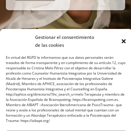
Gestionar el consentimiento
de las cookies
En virtud del RGPD le informamos que sus datos personales serán
tratados de forma transparente y en cumplimiento de su artículo 12, cuyo
responsable es Cristina Melo Pérez con el objetivo de desarrollar la
profesión como Counselor Humanista Integrativa por la Universidad de
Sobre mi
Alcalá de Henares y el Instituto de Psicoterapia Integrativa Galene
(Madrid), Miembro de APHICE, asociación de los profesionales de
Psicoterapia Humanista Integrativa y el Counselling en España
Contacto
http://aphice.org/directorio/?ihc_search_u=melo Terapeuta y miembro de
la Asociación Española de Brainspotting: https://brainspotting.com.es.
Blog
Miembro de AIBAPT –Asociación IberoAmericana de PsicoTrauma– que
reúne y avala a los profesionales de salud mental que cuentan con un
formación y un Abordaje Terapéutico enfocado a la Psicoterapia del
Trauma: https://aibapt.org/