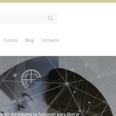
Cursos
Blog
Contacto
co-educación
ento del trauma se fusionan para liberar
de resiliencia y recuperación de