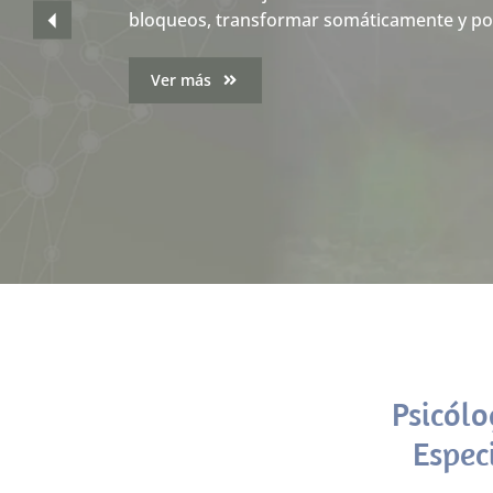
bloqueos, transformar somáticamente y pote
experiencias adversas o traumáticas
Ver más
Ver más
Psicólo
Espec