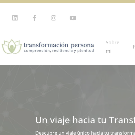
Sobre
mi
Un viaje hacia tu Tran
Plataforma de Formaci
Descubre un viaje único hacia tu transform
Conocimientos y recursos para prevenir, con