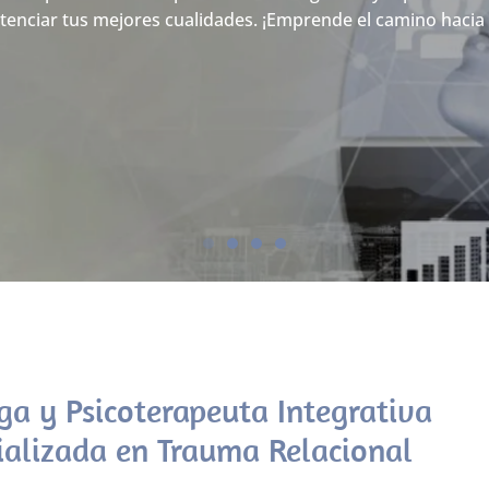
nciar tus mejores cualidades. ¡Emprende el camino hacia 
ga y Psicoterapeuta Integrativa
ializada en Trauma Relacional