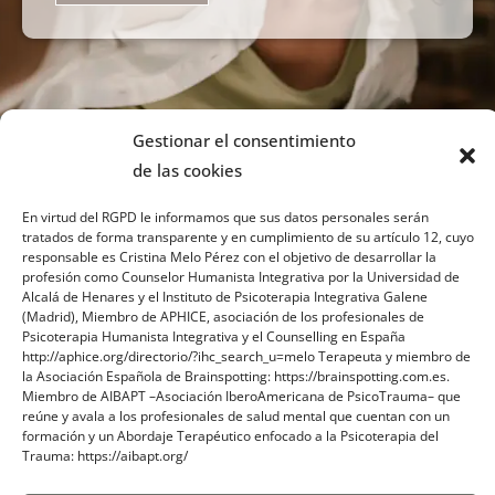
Gestionar el consentimiento
de las cookies
En virtud del RGPD le informamos que sus datos personales serán
tratados de forma transparente y en cumplimiento de su artículo 12, cuyo
responsable es Cristina Melo Pérez con el objetivo de desarrollar la
profesión como Counselor Humanista Integrativa por la Universidad de
Sobre mi
Alcalá de Henares y el Instituto de Psicoterapia Integrativa Galene
(Madrid), Miembro de APHICE, asociación de los profesionales de
Psicoterapia Humanista Integrativa y el Counselling en España
Contacto
http://aphice.org/directorio/?ihc_search_u=melo Terapeuta y miembro de
la Asociación Española de Brainspotting: https://brainspotting.com.es.
Blog
Miembro de AIBAPT –Asociación IberoAmericana de PsicoTrauma– que
reúne y avala a los profesionales de salud mental que cuentan con un
formación y un Abordaje Terapéutico enfocado a la Psicoterapia del
Trauma: https://aibapt.org/