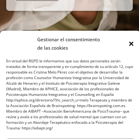
Gestionar el consentimiento
de las cookies
En virtud del RGPD le informamos que sus datos personales serán
tratados de forma transparente y en cumplimiento de su artículo 12, cuyo
responsable es Cristina Melo Pérez con el objetivo de desarrollar la
profesión como Counselor Humanista Integrativa por la Universidad de
Sobre mi
Alcalá de Henares y el Instituto de Psicoterapia Integrativa Galene
(Madrid), Miembro de APHICE, asociación de los profesionales de
Psicoterapia Humanista Integrativa y el Counselling en España
Contacto
http://aphice.org/directorio/?ihc_search_u=melo Terapeuta y miembro de
la Asociación Española de Brainspotting: https://brainspotting.com.es.
Blog
Miembro de AIBAPT –Asociación IberoAmericana de PsicoTrauma– que
reúne y avala a los profesionales de salud mental que cuentan con un
formación y un Abordaje Terapéutico enfocado a la Psicoterapia del
Trauma: https://aibapt.org/