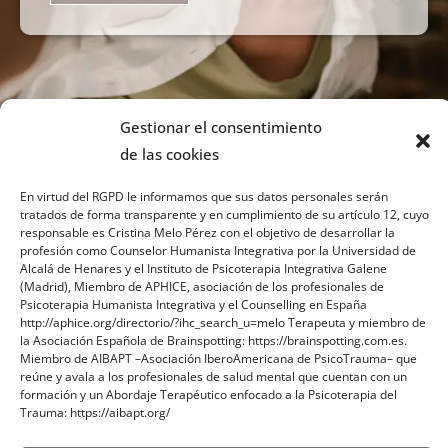
Gestionar el consentimiento
de las cookies
En virtud del RGPD le informamos que sus datos personales serán
tratados de forma transparente y en cumplimiento de su artículo 12, cuyo
responsable es Cristina Melo Pérez con el objetivo de desarrollar la
profesión como Counselor Humanista Integrativa por la Universidad de
Sobre mi
Alcalá de Henares y el Instituto de Psicoterapia Integrativa Galene
(Madrid), Miembro de APHICE, asociación de los profesionales de
Psicoterapia Humanista Integrativa y el Counselling en España
Contacto
http://aphice.org/directorio/?ihc_search_u=melo Terapeuta y miembro de
la Asociación Española de Brainspotting: https://brainspotting.com.es.
Blog
Miembro de AIBAPT –Asociación IberoAmericana de PsicoTrauma– que
reúne y avala a los profesionales de salud mental que cuentan con un
formación y un Abordaje Terapéutico enfocado a la Psicoterapia del
Trauma: https://aibapt.org/