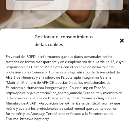
Gestionar el consentimiento
de las cookies
En virtud del RGPD le informamos que sus datos personales serán
tratados de forma transparente y en cumplimiento de su artículo 12, cuyo
responsable es Cristina Melo Pérez con el objetivo de desarrollar la
profesión como Counselor Humanista Integrativa por la Universidad de
Sobre mi
Alcalá de Henares y el Instituto de Psicoterapia Integrativa Galene
(Madrid), Miembro de APHICE, asociación de los profesionales de
Psicoterapia Humanista Integrativa y el Counselling en España
Contacto
http://aphice.org/directorio/?ihc_search_u=melo Terapeuta y miembro de
la Asociación Española de Brainspotting: https://brainspotting.com.es.
Blog
Miembro de AIBAPT –Asociación IberoAmericana de PsicoTrauma– que
reúne y avala a los profesionales de salud mental que cuentan con un
formación y un Abordaje Terapéutico enfocado a la Psicoterapia del
Trauma: https://aibapt.org/