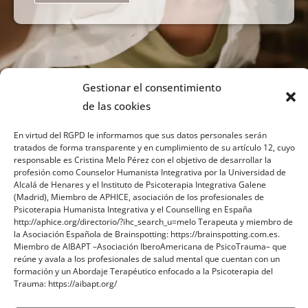
Gestionar el consentimiento
de las cookies
En virtud del RGPD le informamos que sus datos personales serán
tratados de forma transparente y en cumplimiento de su artículo 12, cuyo
responsable es Cristina Melo Pérez con el objetivo de desarrollar la
profesión como Counselor Humanista Integrativa por la Universidad de
Sobre mi
Alcalá de Henares y el Instituto de Psicoterapia Integrativa Galene
(Madrid), Miembro de APHICE, asociación de los profesionales de
Psicoterapia Humanista Integrativa y el Counselling en España
Contacto
http://aphice.org/directorio/?ihc_search_u=melo Terapeuta y miembro de
la Asociación Española de Brainspotting: https://brainspotting.com.es.
Blog
Miembro de AIBAPT –Asociación IberoAmericana de PsicoTrauma– que
reúne y avala a los profesionales de salud mental que cuentan con un
formación y un Abordaje Terapéutico enfocado a la Psicoterapia del
Trauma: https://aibapt.org/