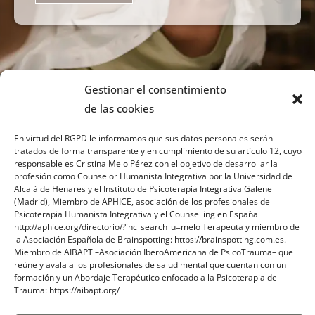
Gestionar el consentimiento
de las cookies
En virtud del RGPD le informamos que sus datos personales serán
tratados de forma transparente y en cumplimiento de su artículo 12, cuyo
responsable es Cristina Melo Pérez con el objetivo de desarrollar la
profesión como Counselor Humanista Integrativa por la Universidad de
Sobre mi
Alcalá de Henares y el Instituto de Psicoterapia Integrativa Galene
(Madrid), Miembro de APHICE, asociación de los profesionales de
Psicoterapia Humanista Integrativa y el Counselling en España
Contacto
http://aphice.org/directorio/?ihc_search_u=melo Terapeuta y miembro de
la Asociación Española de Brainspotting: https://brainspotting.com.es.
Blog
Miembro de AIBAPT –Asociación IberoAmericana de PsicoTrauma– que
reúne y avala a los profesionales de salud mental que cuentan con un
formación y un Abordaje Terapéutico enfocado a la Psicoterapia del
Trauma: https://aibapt.org/