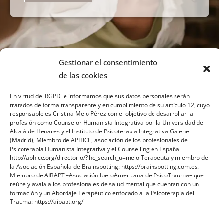
Gestionar el consentimiento
de las cookies
En virtud del RGPD le informamos que sus datos personales serán
tratados de forma transparente y en cumplimiento de su artículo 12, cuyo
responsable es Cristina Melo Pérez con el objetivo de desarrollar la
profesión como Counselor Humanista Integrativa por la Universidad de
Sobre mi
Alcalá de Henares y el Instituto de Psicoterapia Integrativa Galene
(Madrid), Miembro de APHICE, asociación de los profesionales de
Psicoterapia Humanista Integrativa y el Counselling en España
Contacto
http://aphice.org/directorio/?ihc_search_u=melo Terapeuta y miembro de
la Asociación Española de Brainspotting: https://brainspotting.com.es.
Blog
Miembro de AIBAPT –Asociación IberoAmericana de PsicoTrauma– que
reúne y avala a los profesionales de salud mental que cuentan con un
formación y un Abordaje Terapéutico enfocado a la Psicoterapia del
Trauma: https://aibapt.org/