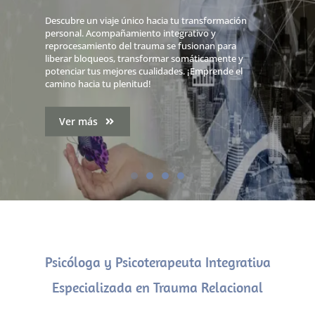
Terapias de Trauma y
Descubre un viaje único hacia tu transformación
Psico-educación
personal. Acompañamiento integrativo y
reprocesamiento del trauma se fusionan para
liberar bloqueos, transformar somáticamente y
Conocimientos y recursos para prevenir, conocer
potenciar tus mejores cualidades. ¡Emprende el
y desarrollar las capacidades innatas del ser
camino hacia tu plenitud!
humano de resiliencia y recuperación de
experiencias adversas o traumáticas
Ver más
Ver más
Psicóloga y Psicoterapeuta Integrativa
Especializada en Trauma Relacional