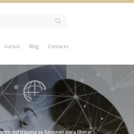
Cursos
Blog
Contacto
co-educación
ento del trauma se fusionan para liberar
de resiliencia y recuperación de