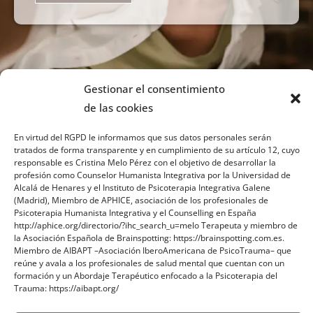
Gestionar el consentimiento
de las cookies
En virtud del RGPD le informamos que sus datos personales serán
tratados de forma transparente y en cumplimiento de su artículo 12, cuyo
responsable es Cristina Melo Pérez con el objetivo de desarrollar la
profesión como Counselor Humanista Integrativa por la Universidad de
Sobre mi
Alcalá de Henares y el Instituto de Psicoterapia Integrativa Galene
(Madrid), Miembro de APHICE, asociación de los profesionales de
Psicoterapia Humanista Integrativa y el Counselling en España
Contacto
http://aphice.org/directorio/?ihc_search_u=melo Terapeuta y miembro de
la Asociación Española de Brainspotting: https://brainspotting.com.es.
Blog
Miembro de AIBAPT –Asociación IberoAmericana de PsicoTrauma– que
reúne y avala a los profesionales de salud mental que cuentan con un
formación y un Abordaje Terapéutico enfocado a la Psicoterapia del
Trauma: https://aibapt.org/