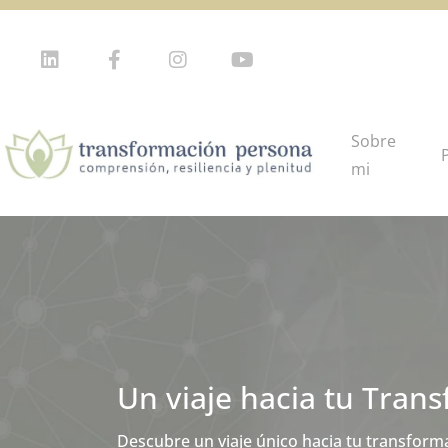
Sobre
mi
Un viaje hacia tu Tran
Plataforma de Formaci
Descubre un viaje único hacia tu transform
Conocimientos y recursos para prevenir, con