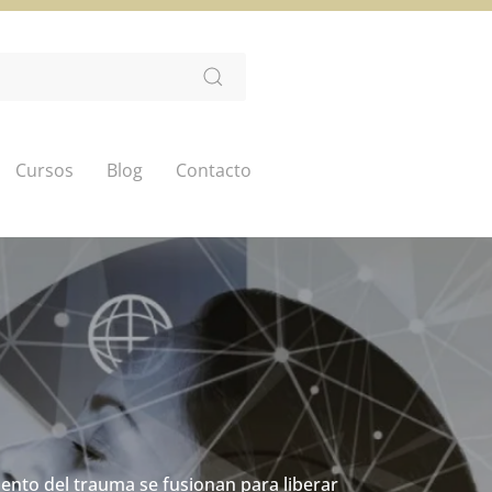
Cursos
Blog
Contacto
co-educación
ento del trauma se fusionan para liberar
de resiliencia y recuperación de