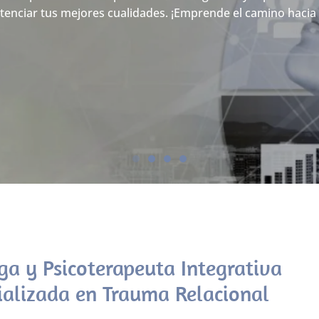
nciar tus mejores cualidades. ¡Emprende el camino hacia 
ga y Psicoterapeuta Integrativa
ializada en Trauma Relacional