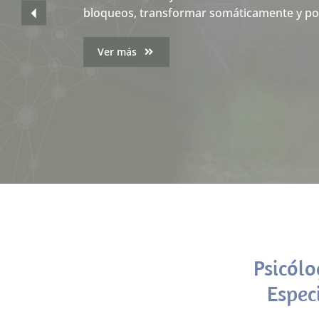
bloqueos, transformar somáticamente y pote
experiencias adversas o traumáticas
Ver más
Ver más
Psicólo
Espec