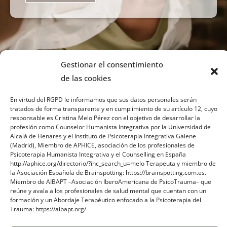
Gestionar el consentimiento
de las cookies
En virtud del RGPD le informamos que sus datos personales serán
tratados de forma transparente y en cumplimiento de su artículo 12, cuyo
responsable es Cristina Melo Pérez con el objetivo de desarrollar la
profesión como Counselor Humanista Integrativa por la Universidad de
Sobre mi
Alcalá de Henares y el Instituto de Psicoterapia Integrativa Galene
(Madrid), Miembro de APHICE, asociación de los profesionales de
Psicoterapia Humanista Integrativa y el Counselling en España
Contacto
http://aphice.org/directorio/?ihc_search_u=melo Terapeuta y miembro de
la Asociación Española de Brainspotting: https://brainspotting.com.es.
Blog
Miembro de AIBAPT –Asociación IberoAmericana de PsicoTrauma– que
reúne y avala a los profesionales de salud mental que cuentan con un
formación y un Abordaje Terapéutico enfocado a la Psicoterapia del
Trauma: https://aibapt.org/