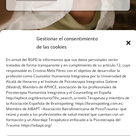
Gestionar el consentimiento
de las cookies
En virtud del RGPD le informamos que sus datos personales serán
tratados de forma transparente y en cumplimiento de su artículo 12, cuyo
responsable es Cristina Melo Pérez con el objetivo de desarrollar la
profesión como Counselor Humanista Integrativa por la Universidad de
Sobre mi
Alcalá de Henares y el Instituto de Psicoterapia Integrativa Galene
(Madrid), Miembro de APHICE, asociación de los profesionales de
Psicoterapia Humanista Integrativa y el Counselling en España
Contacto
http://aphice.org/directorio/?ihc_search_u=melo Terapeuta y miembro de
la Asociación Española de Brainspotting: https://brainspotting.com.es.
Blog
Miembro de AIBAPT –Asociación IberoAmericana de PsicoTrauma– que
reúne y avala a los profesionales de salud mental que cuentan con un
formación y un Abordaje Terapéutico enfocado a la Psicoterapia del
Trauma: https://aibapt.org/