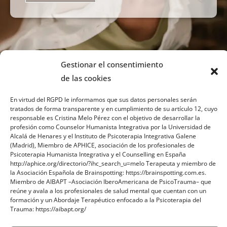
Gestionar el consentimiento
de las cookies
En virtud del RGPD le informamos que sus datos personales serán
tratados de forma transparente y en cumplimiento de su artículo 12, cuyo
responsable es Cristina Melo Pérez con el objetivo de desarrollar la
profesión como Counselor Humanista Integrativa por la Universidad de
Sobre mi
Alcalá de Henares y el Instituto de Psicoterapia Integrativa Galene
(Madrid), Miembro de APHICE, asociación de los profesionales de
Psicoterapia Humanista Integrativa y el Counselling en España
Contacto
http://aphice.org/directorio/?ihc_search_u=melo Terapeuta y miembro de
la Asociación Española de Brainspotting: https://brainspotting.com.es.
Blog
Miembro de AIBAPT –Asociación IberoAmericana de PsicoTrauma– que
reúne y avala a los profesionales de salud mental que cuentan con un
formación y un Abordaje Terapéutico enfocado a la Psicoterapia del
Trauma: https://aibapt.org/