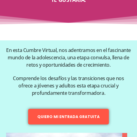
En esta Cumbre Virtual, nos adentramos en el fascinante
mundo de la adolescencia, una etapa convulsa, llena de
retos y oportunidades de crecimiento.
Comprende los desafíos y las transiciones que nos
ofrece a jóvenes y adultos esta etapa crucial y
profundamente transformadora.
QUIERO MI ENTRADA GRATUITA