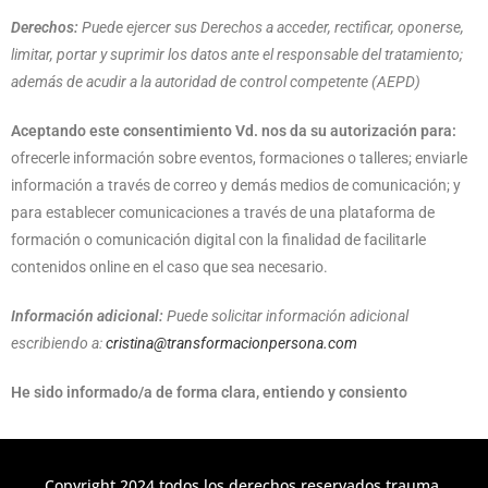
Derechos:
Puede ejercer sus Derechos a acceder, rectificar, oponerse,
limitar, portar y suprimir los datos ante el responsable del tratamiento;
además de acudir a la autoridad de control competente (AEPD)
Aceptando este consentimiento Vd. nos da su autorización para:
ofrecerle información sobre eventos, formaciones o talleres; enviarle
información a través de correo y demás medios de comunicación; y
para establecer comunicaciones a través de una plataforma de
formación o comunicación digital con la finalidad de facilitarle
contenidos online en el caso que sea necesario.
Información adicional:
Puede solicitar información adicional
escribiendo a:
cristina@transformacionpersona.com
He sido informado/a de forma clara, entiendo y consiento
Copyright 2024 todos los derechos reservados trauma,